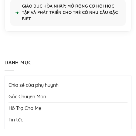
GIÁO DỤC HÒA NHẬP: MỞ RỘNG CƠ HỘI HỌC
TẬP VÀ PHÁT TRIỂN CHO TRẺ CÓ NHU CẦU ĐẶC
BIỆT
DANH MỤC
Chia sẻ của phụ huynh
Góc Chuyên Môn
Hỗ Trợ Cha Mẹ
Tin tức