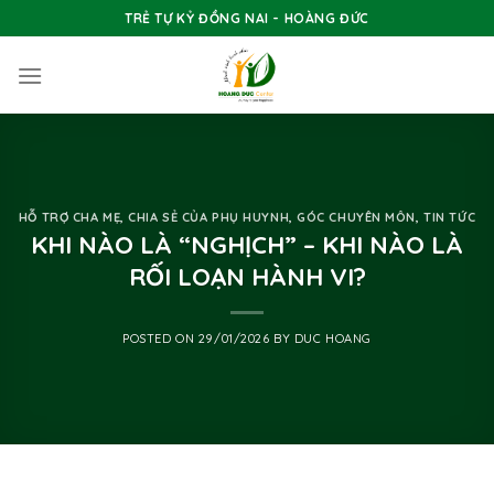
Skip
TRẺ TỰ KỶ ĐỒNG NAI - HOÀNG ĐỨC
to
content
HỖ TRỢ CHA MẸ
,
CHIA SẺ CỦA PHỤ HUYNH
,
GÓC CHUYÊN MÔN
,
TIN TỨC
KHI NÀO LÀ “NGHỊCH” – KHI NÀO LÀ
RỐI LOẠN HÀNH VI?
POSTED ON
29/01/2026
BY
DUC HOANG