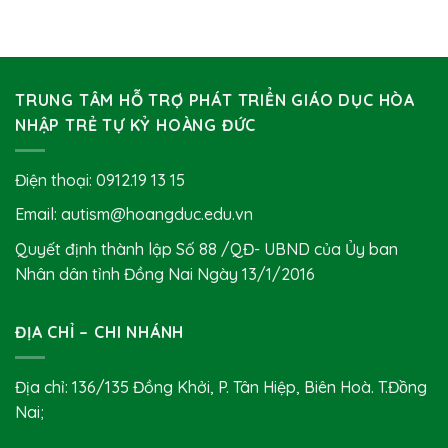
TRUNG TÂM HỖ TRỢ PHÁT TRIỂN GIÁO DỤC HÒA
NHẬP TRẺ TỰ KỶ HOÀNG ĐỨC
Điện thoại:
0912.19 13 15
Email: autism@hoangduc.edu.vn
Quyết định thành lập Số 88 /QĐ- UBND của Ủy ban
Nhân dân tỉnh Đồng Nai Ngày 13/1/2016
ĐỊA CHỈ – CHI NHÁNH
Địa chỉ: 136/135 Đồng Khởi, P. Tân Hiệp, Biên Hoà. T.Đồng
Nai;