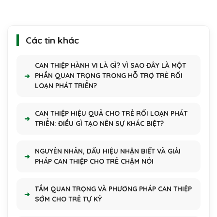
Các tin khác
CAN THIỆP HÀNH VI LÀ GÌ? VÌ SAO ĐÂY LÀ MỘT
PHẦN QUAN TRỌNG TRONG HỖ TRỢ TRẺ RỐI
LOẠN PHÁT TRIỂN?
CAN THIỆP HIỆU QUẢ CHO TRẺ RỐI LOẠN PHÁT
TRIỂN: ĐIỀU GÌ TẠO NÊN SỰ KHÁC BIỆT?
NGUYÊN NHÂN, DẤU HIỆU NHẬN BIẾT VÀ GIẢI
PHÁP CAN THIỆP CHO TRẺ CHẬM NÓI
TẦM QUAN TRỌNG VÀ PHƯƠNG PHÁP CAN THIỆP
SỚM CHO TRẺ TỰ KỶ