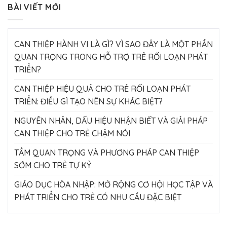
BÀI VIẾT MỚI
CAN THIỆP HÀNH VI LÀ GÌ? VÌ SAO ĐÂY LÀ MỘT PHẦN
QUAN TRỌNG TRONG HỖ TRỢ TRẺ RỐI LOẠN PHÁT
TRIỂN?
CAN THIỆP HIỆU QUẢ CHO TRẺ RỐI LOẠN PHÁT
TRIỂN: ĐIỀU GÌ TẠO NÊN SỰ KHÁC BIỆT?
NGUYÊN NHÂN, DẤU HIỆU NHẬN BIẾT VÀ GIẢI PHÁP
CAN THIỆP CHO TRẺ CHẬM NÓI
TẦM QUAN TRỌNG VÀ PHƯƠNG PHÁP CAN THIỆP
SỚM CHO TRẺ TỰ KỶ
GIÁO DỤC HÒA NHẬP: MỞ RỘNG CƠ HỘI HỌC TẬP VÀ
PHÁT TRIỂN CHO TRẺ CÓ NHU CẦU ĐẶC BIỆT