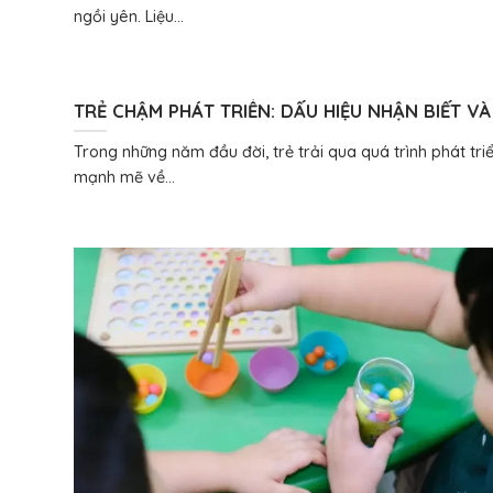
ngồi yên. Liệu...
TRẺ CHẬM PHÁT TRIỂN: DẤU HIỆU NHẬN BIẾT V
QUAN TRỌNG CỦA CAN THIỆP SỚM
Trong những năm đầu đời, trẻ trải qua quá trình phát tri
mạnh mẽ về...