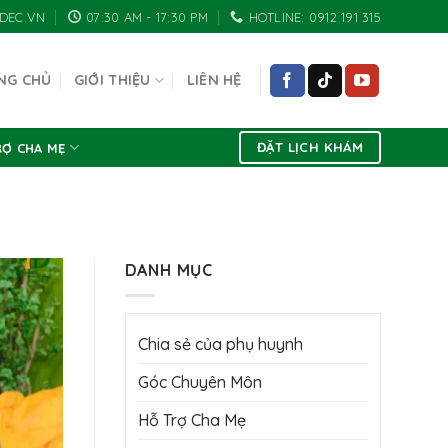
DEC.VN
07:30 AM - 17:30 PM
HOTLINE: 0912 191 315
NG CHỦ
GIỚI THIỆU
LIÊN HỆ
ĐẶT LỊCH KHÁM
RỢ CHA MẸ
DANH MỤC
Chia sẻ của phụ huynh
Góc Chuyên Môn
Hỗ Trợ Cha Mẹ