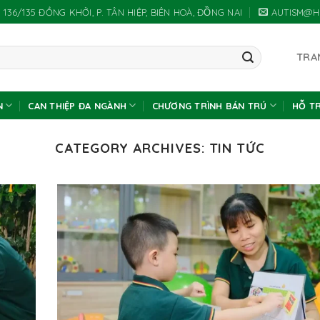
 136/135 ĐỒNG KHỞI, P. TÂN HIỆP, BIÊN HOÀ, ĐỒNG NAI
AUTISM@H
TRA
N
CAN THIỆP ĐA NGÀNH
CHƯƠNG TRÌNH BÁN TRÚ
HỖ T
CATEGORY ARCHIVES:
TIN TỨC