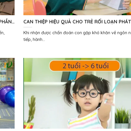
 PHẦN
CAN THIỆP HIỆU QUẢ CHO TRẺ RỐI LOẠN PHÁT
HÁT
ĐIỀU GÌ TẠO NÊN SỰ KHÁC BIỆT?
ển,
Khi nhận được chẩn đoán con gặp khó khăn về ngôn n
tiếp, hành...