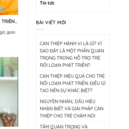
Tin tức
 TRIỂN:
BÀI VIẾT MỚI
gữ, giao
CAN THIỆP HÀNH VI LÀ GÌ? VÌ
SAO ĐÂY LÀ MỘT PHẦN QUAN
TRỌNG TRONG HỖ TRỢ TRẺ
RỐI LOẠN PHÁT TRIỂN?
CAN THIỆP HIỆU QUẢ CHO TRẺ
RỐI LOẠN PHÁT TRIỂN: ĐIỀU GÌ
TẠO NÊN SỰ KHÁC BIỆT?
NGUYÊN NHÂN, DẤU HIỆU
NHẬN BIẾT VÀ GIẢI PHÁP CAN
THIỆP CHO TRẺ CHẬM NÓI
TẦM QUAN TRỌNG VÀ