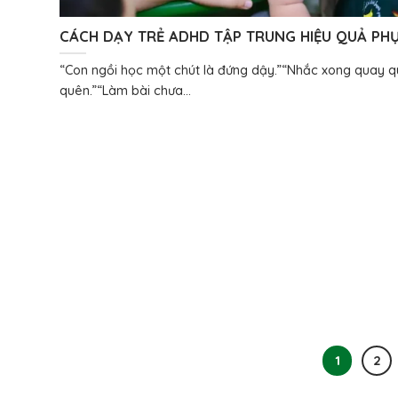
CÁCH DẠY TRẺ ADHD TẬP TRUNG HIỆU QUẢ PH
HUYNH NÊN BIẾT
“Con ngồi học một chút là đứng dậy.”“Nhắc xong quay q
quên.”“Làm bài chưa...
1
2