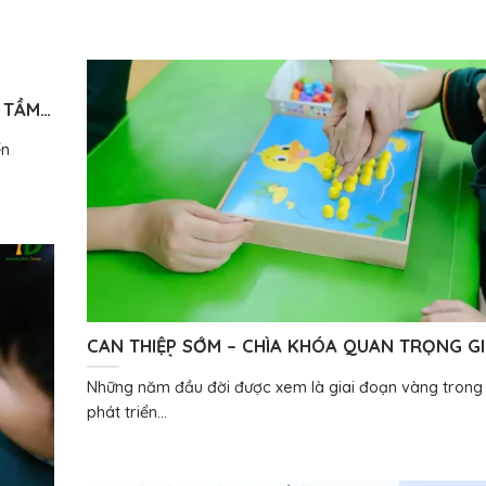
À TẦM
ển
CAN THIỆP SỚM – CHÌA KHÓA QUAN TRỌNG GI
PHÁT TRIỂN TỐT HƠN
Những năm đầu đời được xem là giai đoạn vàng trong 
phát triển...