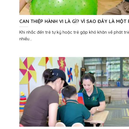
CAN THIỆP HÀNH VI LÀ GÌ? VÌ SAO ĐÂY LÀ MỘT
QUAN TRỌNG TRONG HỖ TRỢ TRẺ RỐI LOẠN P
Khi nhắc đến trẻ tự kỷ hoặc trẻ gặp khó khăn về phát tri
TRIỂN?
nhiều...