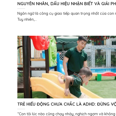
NGUYÊN NHÂN, DẤU HIỆU NHẬN BIẾT VÀ GIẢI P
CAN THIỆP CHO TRẺ CHẬM NÓI
Ngôn ngữ là công cụ giao tiếp quan trọng nhất của con 
Tuy nhiên,...
TRẺ HIẾU ĐỘNG CHƯA CHẮC LÀ ADHD: ĐỪNG V
NHÃN CHO CON
“Con tôi lúc nào cũng chạy nhảy, nghịch ngợm và không 