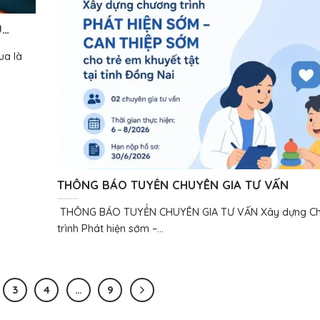
Ụ
ua là
THÔNG BÁO TUYỂN CHUYÊN GIA TƯ VẤN
THÔNG BÁO TUYỂN CHUYÊN GIA TƯ VẤN Xây dựng C
trình Phát hiện sớm –...
3
4
…
9