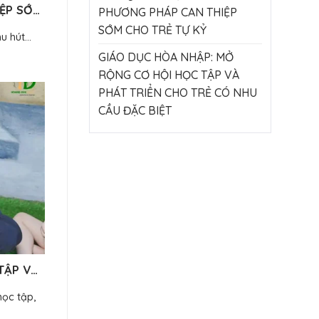
ỆP SỚM
PHƯƠNG PHÁP CAN THIỆP
SỚM CHO TRẺ TỰ KỶ
 hút...
GIÁO DỤC HÒA NHẬP: MỞ
RỘNG CƠ HỘI HỌC TẬP VÀ
PHÁT TRIỂN CHO TRẺ CÓ NHU
CẦU ĐẶC BIỆT
TẬP VÀ
học tập,