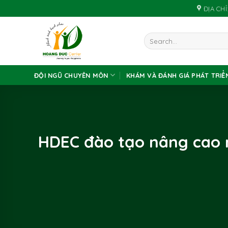
Skip
ĐỊA CHỈ:
to
content
ĐỘI NGŨ CHUYÊN MÔN
KHÁM VÀ ĐÁNH GIÁ PHÁT TRIỂ
HDEC đào tạo nâng cao 