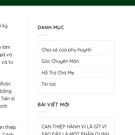
ự kỷ
DANH MỤC
h làm
Chia sẻ của phụ huynh
giá và
Góc Chuyên Môn
 và tư
Hỗ Trợ Cha Mẹ
 được
Tin tức
 bằng
Tiến sĩ
BÀI VIẾT MỚI
kinh
CAN THIỆP HÀNH VI LÀ GÌ? VÌ
an thiệp
SAO ĐÂY LÀ MỘT PHẦN QUAN
; Cách