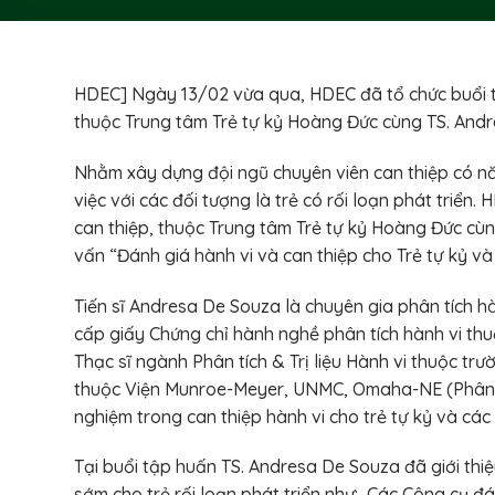
HDEC] Ngày 13/02 vừa qua, HDEC đã tổ chức buổi tậ
thuộc Trung tâm Trẻ tự kỷ Hoàng Đức cùng TS. Andr
Nhằm xây dựng đội ngũ chuyên viên can thiệp có nă
việc với các đối tượng là trẻ có rối loạn phát triể
can thiệp, thuộc Trung tâm Trẻ tự kỷ Hoàng Đức cùn
vấn “Đánh giá hành vi và can thiệp cho Trẻ tự kỷ v
Tiến sĩ Andresa De Souza là chuyên gia phân tích 
cấp giấy Chứng chỉ hành nghề phân tích hành vi th
Thạc sĩ ngành Phân tích & Trị liệu Hành vi thuộc trư
thuộc Viện Munroe-Meyer, UNMC, Omaha-NE (Phân t
nghiệm trong can thiệp hành vi cho trẻ tự kỷ và các
Tại buổi tập huấn TS. Andresa De Souza đã giới thiệu
sớm cho trẻ rối loạn phát triển như: Các Công cụ đ