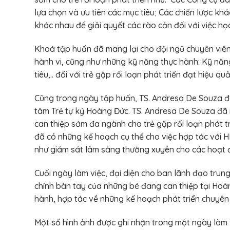
lựa chọn và ưu tiên các mục tiêu; Các chiến lược kh
khác nhau để giải quyết các rào cản đối với việc họ
Khoá tập huấn đã mang lại cho đội ngũ chuyên viên
hành vi, cũng như những kỹ năng thực hành: Kỹ năn
tiêu,.. đối với trẻ gặp rối loạn phát triển đạt hiệu qu
Cũng trong ngày tập huấn, TS. Andresa De Souza đã
tâm Trẻ tự kỷ Hoàng Đức. TS. Andresa De Souza đã 
can thiệp sớm đa ngành cho trẻ gặp rối loạn phát t
đã có những kế hoạch cụ thể cho việc hợp tác với 
như giám sát lâm sàng thường xuyên cho các hoạt độ
Cuối ngày làm việc, đại diện cho ban lãnh đạo tru
chính bàn tay của những bé đang can thiệp tại Hoà
hành, hợp tác về những kế hoạch phát triển chuyên
Một số hình ảnh được ghi nhận trong một ngày làm 