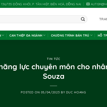
 136/135 ĐỒNG KHỞI, P. TÂN HIỆP, BIÊN HOÀ, ĐỒNG NAI
AUTISM@H
TRA
N
CAN THIỆP ĐA NGÀNH
CHƯƠNG TRÌNH BÁN TRÚ
HỖ T
TIN TỨC
năng lực chuyên môn cho nhân
Souza
POSTED ON
05/04/2023
BY
DUC HOANG