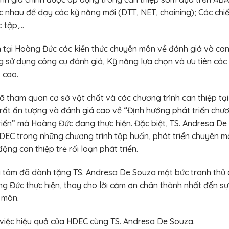
ác nhau để dạy các kỹ năng mới (DTT, NET, chaining); Các chi
c tập,…
 tại Hoàng Đức các kiến thức chuyên môn về đánh giá và can
g sử dụng công cụ đánh giá, Kỹ năng lựa chọn và ưu tiên các
ả cao.
 tham quan cơ sở vật chất và các chương trình can thiệp tại
rất ấn tượng và đánh giá cao về “Định hướng phát triển chươ
riển” mà Hoàng Đức đang thực hiện. Đặc biệt, TS. Andresa D
HDEC trong những chương trình tập huấn, phát triển chuyên 
ng can thiệp trẻ rối loạn phát triển.
ng tâm đã dành tặng TS. Andresa De Souza một bức tranh thủ
ng Đức thực hiện, thay cho lời cảm ơn chân thành nhất đến s
 môn.
việc hiệu quả của HDEC cùng TS. Andresa De Souza.