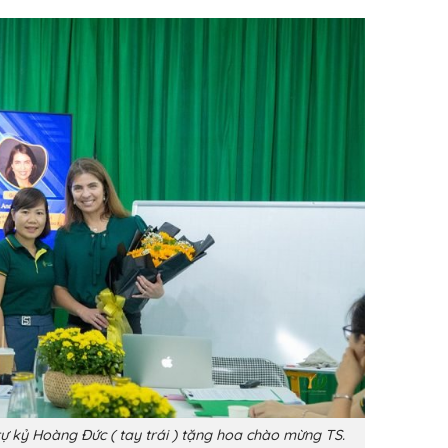
ự kỷ Hoàng Đức ( tay trái ) tặng hoa chào mừng TS.