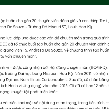
p huấn cho gần 20 chuyên viên đánh giá và can thiệp Trẻ t
esa De Souza – Trường ĐH Misouri ST, Louis Hoa Kỳ.
ng lực, đáp ứng được các vấn đề chuyên môn trong quá trìn
n. HDEC đã tổ chức buổi tập huấn cho gần 20 chuyên viên đánh 
g giảng viên TS. Andresa De Souza, về chương trình tập huấn
à tư vấn chuyên môn”.
hành vi – được công nhận bởi Hội đồng chuyên môn (BCAB-D),
uộc trường Đại học bang Missouri, Hoa Kỳ. Năm 2011, cô nhận
ờng Đại học Nam Illinois Carbondale-IL. Sau đó, cô nhận bằng 
ích Hành vi Ứng dụng) vào năm 2016. Cô đã có hơn 12 năm 
 dạng khuyết tật phát triển khác.
 và triển khai một số nội dung quan trọng, trong tiến trình c
ánh giá chính được áp dụng trong can thiệp sớm dựa trên ABA