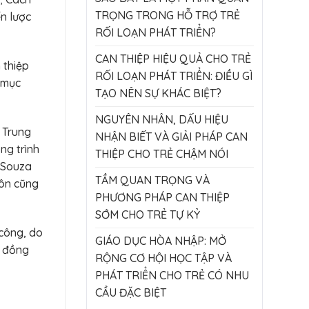
TRỌNG TRONG HỖ TRỢ TRẺ
ến lược
RỐI LOẠN PHÁT TRIỂN?
CAN THIỆP HIỆU QUẢ CHO TRẺ
 thiệp
RỐI LOẠN PHÁT TRIỂN: ĐIỀU GÌ
 mục
TẠO NÊN SỰ KHÁC BIỆT?
NGUYÊN NHÂN, DẤU HIỆU
 Trung
NHẬN BIẾT VÀ GIẢI PHÁP CAN
ng trình
THIỆP CHO TRẺ CHẬM NÓI
e Souza
TẦM QUAN TRỌNG VÀ
môn cũng
PHƯƠNG PHÁP CAN THIỆP
SỚM CHO TRẺ TỰ KỶ
 công, do
GIÁO DỤC HÒA NHẬP: MỞ
ự đồng
RỘNG CƠ HỘI HỌC TẬP VÀ
PHÁT TRIỂN CHO TRẺ CÓ NHU
CẦU ĐẶC BIỆT