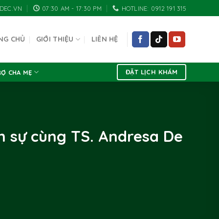
DEC.VN
07:30 AM - 17:30 PM
HOTLINE: 0912 191 315
NG CHỦ
GIỚI THIỆU
LIÊN HỆ
ĐẶT LỊCH KHÁM
RỢ CHA MẸ
 sự cùng TS. Andresa De