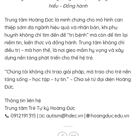
hiểu – Đồng hành
Trung tâm Hoàng Đức là minh chứng cho mô hình can
thiệp sớm đa ngành hiệu quả và nhân bản, khi phụ
huynh không chỉ tìm đến để “trị bệnh” mà còn để tìm lại
niềm tin, kiến thức và đồng hành. Trung tâm không chỉ
điều trị – mà hơn thế, là nơi gieo mầm hy vọng và xây
dựng nền tảng phát triển cho thế hệ trẻ.
“Chúng tôi không chỉ trao giải pháp, mà trao cho trẻ nền
tảng sống – học tập – tự tin.” – Chia sẻ từ đại diện Hoàng
Đức.
Thông tin liên hệ
Trung tâm Trẻ Tự kỷ Hoàng Đức
📞 0912 191 315 | ✉️ autism@hdec.vn | 🌐 hoangduc.edu.vn