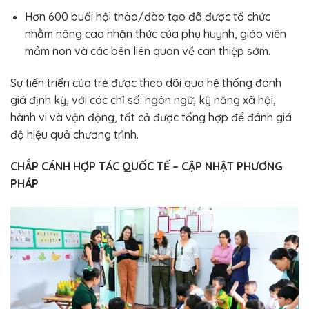
Hơn 600 buổi hội thảo/đào tạo đã được tổ chức
nhằm nâng cao nhận thức của phụ huynh, giáo viên
mầm non và các bên liên quan về can thiệp sớm.
Sự tiến triển của trẻ được theo dõi qua hệ thống đánh
giá định kỳ, với các chỉ số: ngôn ngữ, kỹ năng xã hội,
hành vi và vận động, tất cả được tổng hợp để đánh giá
độ hiệu quả chương trình.
CHẮP CÁNH HỢP TÁC QUỐC TẾ – CẬP NHẬT PHƯƠNG
PHÁP