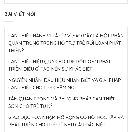
BÀI VIẾT MỚI
CAN THIỆP HÀNH VI LÀ GÌ? VÌ SAO ĐÂY LÀ MỘT PHẦN
QUAN TRỌNG TRONG HỖ TRỢ TRẺ RỐI LOẠN PHÁT
TRIỂN?
CAN THIỆP HIỆU QUẢ CHO TRẺ RỐI LOẠN PHÁT
TRIỂN: ĐIỀU GÌ TẠO NÊN SỰ KHÁC BIỆT?
NGUYÊN NHÂN, DẤU HIỆU NHẬN BIẾT VÀ GIẢI PHÁP
CAN THIỆP CHO TRẺ CHẬM NÓI
TẦM QUAN TRỌNG VÀ PHƯƠNG PHÁP CAN THIỆP
SỚM CHO TRẺ TỰ KỶ
GIÁO DỤC HÒA NHẬP: MỞ RỘNG CƠ HỘI HỌC TẬP VÀ
PHÁT TRIỂN CHO TRẺ CÓ NHU CẦU ĐẶC BIỆT