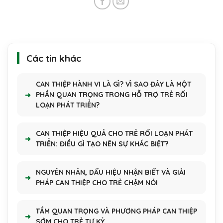
Các tin khác
CAN THIỆP HÀNH VI LÀ GÌ? VÌ SAO ĐÂY LÀ MỘT
PHẦN QUAN TRỌNG TRONG HỖ TRỢ TRẺ RỐI
LOẠN PHÁT TRIỂN?
CAN THIỆP HIỆU QUẢ CHO TRẺ RỐI LOẠN PHÁT
TRIỂN: ĐIỀU GÌ TẠO NÊN SỰ KHÁC BIỆT?
NGUYÊN NHÂN, DẤU HIỆU NHẬN BIẾT VÀ GIẢI
PHÁP CAN THIỆP CHO TRẺ CHẬM NÓI
TẦM QUAN TRỌNG VÀ PHƯƠNG PHÁP CAN THIỆP
SỚM CHO TRẺ TỰ KỶ