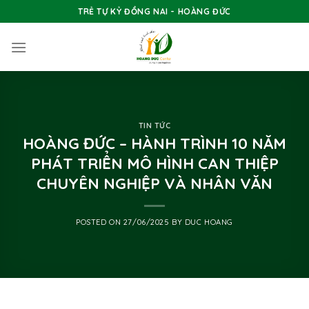
Skip
TRẺ TỰ KỶ ĐỒNG NAI - HOÀNG ĐỨC
to
content
TIN TỨC
HOÀNG ĐỨC – HÀNH TRÌNH 10 NĂM
PHÁT TRIỂN MÔ HÌNH CAN THIỆP
CHUYÊN NGHIỆP VÀ NHÂN VĂN
POSTED ON
27/06/2025
BY
DUC HOANG