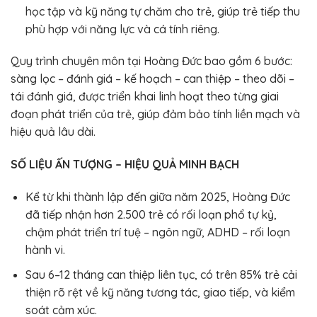
học tập và kỹ năng tự chăm cho trẻ, giúp trẻ tiếp thu
phù hợp với năng lực và cá tính riêng.
Quy trình chuyên môn tại Hoàng Đức bao gồm 6 bước:
sàng lọc – đánh giá – kế hoạch – can thiệp – theo dõi –
tái đánh giá, được triển khai linh hoạt theo từng giai
đoạn phát triển của trẻ, giúp đảm bảo tính liền mạch và
hiệu quả lâu dài.
SỐ LIỆU ẤN TƯỢNG – HIỆU QUẢ MINH BẠCH
Kể từ khi thành lập đến giữa năm 2025, Hoàng Đức
đã tiếp nhận hơn 2.500 trẻ có rối loạn phổ tự kỷ,
chậm phát triển trí tuệ – ngôn ngữ, ADHD – rối loạn
hành vi.
Sau 6–12 tháng can thiệp liên tục, có trên 85% trẻ cải
thiện rõ rệt về kỹ năng tương tác, giao tiếp, và kiểm
soát cảm xúc.