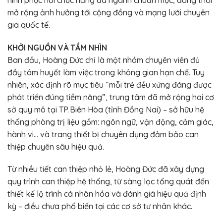
mở rộng ảnh hưởng tới cộng đồng và mạng lưới chuyên
gia quốc tế.
KHỞI NGUỒN VÀ TẦM NHÌN
Ban đầu, Hoàng Đức chỉ là một nhóm chuyên viên đủ
đầy tâm huyết làm việc trong không gian hạn chế. Tuy
nhiên, xác định rõ mục tiêu “mỗi trẻ đều xứng đáng được
phát triển đúng tiềm năng”, trung tâm đã mở rộng hai cơ
sở quy mô tại TP. Biên Hòa (tỉnh Đồng Nai) – sở hữu hệ
thống phòng trị liệu gồm: ngôn ngữ, vận động, cảm giác,
hành vi… và trang thiết bị chuyên dụng đảm bảo can
thiệp chuyên sâu hiệu quả.
Từ nhiều tiết can thiệp nhỏ lẻ, Hoàng Đức đã xây dựng
quy trình can thiệp hệ thống, từ sàng lọc tổng quát đến
thiết kế lộ trình cá nhân hóa và đánh giá hiệu quả định
kỳ – điều chưa phổ biến tại các cơ sở tư nhân khác.