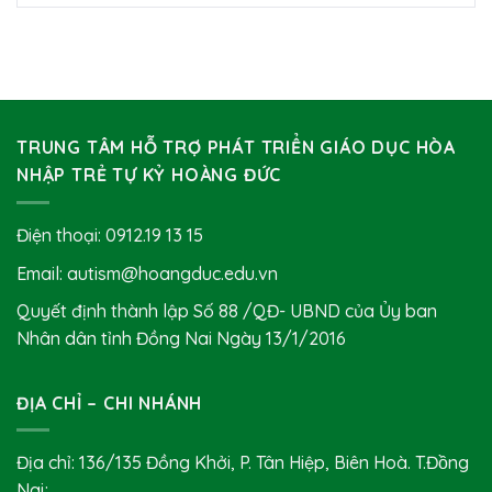
TRUNG TÂM HỖ TRỢ PHÁT TRIỂN GIÁO DỤC HÒA
NHẬP TRẺ TỰ KỶ HOÀNG ĐỨC
Điện thoại:
0912.19 13 15
Email: autism@hoangduc.edu.vn
Quyết định thành lập Số 88 /QĐ- UBND của Ủy ban
Nhân dân tỉnh Đồng Nai Ngày 13/1/2016
ĐỊA CHỈ – CHI NHÁNH
Địa chỉ: 136/135 Đồng Khởi, P. Tân Hiệp, Biên Hoà. T.Đồng
Nai;