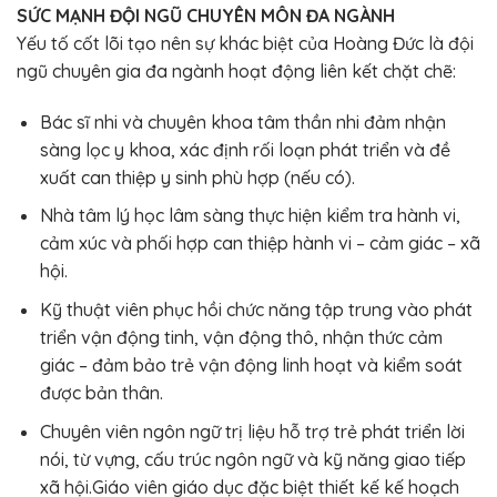
SỨC MẠNH ĐỘI NGŨ CHUYÊN MÔN ĐA NGÀNH
Yếu tố cốt lõi tạo nên sự khác biệt của Hoàng Đức là đội
ngũ chuyên gia đa ngành hoạt động liên kết chặt chẽ:
Bác sĩ nhi và chuyên khoa tâm thần nhi đảm nhận
sàng lọc y khoa, xác định rối loạn phát triển và đề
xuất can thiệp y sinh phù hợp (nếu có).
Nhà tâm lý học lâm sàng thực hiện kiểm tra hành vi,
cảm xúc và phối hợp can thiệp hành vi – cảm giác – xã
hội.
Kỹ thuật viên phục hồi chức năng tập trung vào phát
triển vận động tinh, vận động thô, nhận thức cảm
giác – đảm bảo trẻ vận động linh hoạt và kiểm soát
được bản thân.
Chuyên viên ngôn ngữ trị liệu hỗ trợ trẻ phát triển lời
nói, từ vựng, cấu trúc ngôn ngữ và kỹ năng giao tiếp
xã hội.Giáo viên giáo dục đặc biệt thiết kế kế hoạch