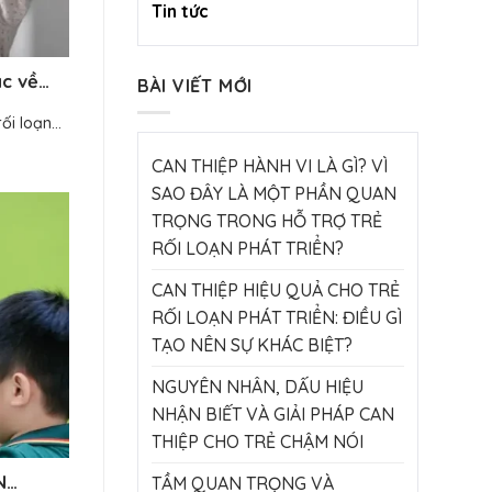
Tin tức
ác về
BÀI VIẾT MỚI
i loạn...
CAN THIỆP HÀNH VI LÀ GÌ? VÌ
SAO ĐÂY LÀ MỘT PHẦN QUAN
TRỌNG TRONG HỖ TRỢ TRẺ
RỐI LOẠN PHÁT TRIỂN?
CAN THIỆP HIỆU QUẢ CHO TRẺ
RỐI LOẠN PHÁT TRIỂN: ĐIỀU GÌ
TẠO NÊN SỰ KHÁC BIỆT?
NGUYÊN NHÂN, DẤU HIỆU
NHẬN BIẾT VÀ GIẢI PHÁP CAN
THIỆP CHO TRẺ CHẬM NÓI
N
TẦM QUAN TRỌNG VÀ