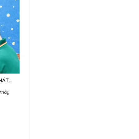
HÁT
 thấy