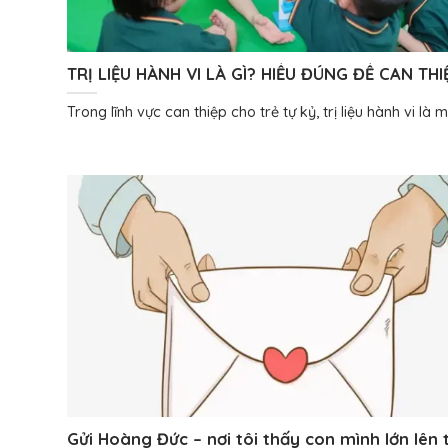
TRỊ LIỆU HÀNH VI LÀ GÌ? HIỂU ĐÚNG ĐỂ CAN THI
ĐÚNG CHO TRẺ TỰ KỶ
Trong lĩnh vực can thiệp cho trẻ tự kỷ, trị liệu hành vi là mộ
Gửi Hoàng Đức – nơi tôi thấy con mình lớn lên 