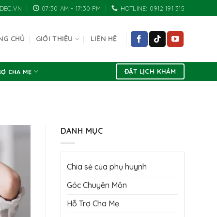
DEC.VN
07:30 AM - 17:30 PM
HOTLINE: 0912 191 315
NG CHỦ
GIỚI THIỆU
LIÊN HỆ
ĐẶT LỊCH KHÁM
RỢ CHA MẸ
DANH MỤC
Chia sẻ của phụ huynh
Góc Chuyên Môn
Hỗ Trợ Cha Mẹ