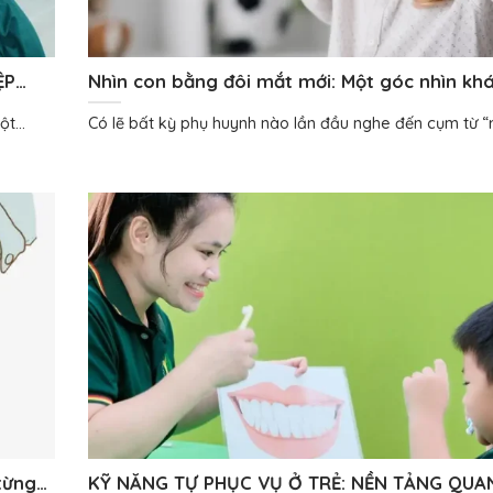
ỆP
Nhìn con bằng đôi mắt mới: Một góc nhìn kh
trẻ rối loạn phổ tự kỷ
t...
Có lẽ bất kỳ phụ huynh nào lần đầu nghe đến cụm từ “rố
từng
KỸ NĂNG TỰ PHỤC VỤ Ở TRẺ: NỀN TẢNG QUA