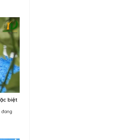
ặc biệt
) đang