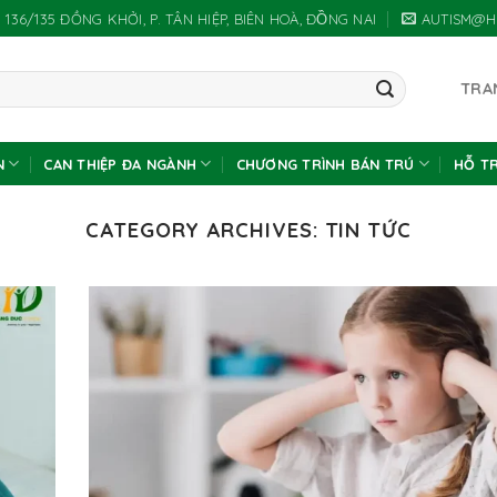
 136/135 ĐỒNG KHỞI, P. TÂN HIỆP, BIÊN HOÀ, ĐỒNG NAI
AUTISM@H
TRA
N
CAN THIỆP ĐA NGÀNH
CHƯƠNG TRÌNH BÁN TRÚ
HỖ T
CATEGORY ARCHIVES:
TIN TỨC