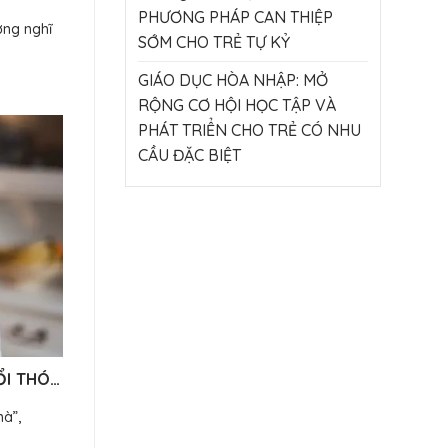
PHƯƠNG PHÁP CAN THIỆP
ờng nghĩ
SỚM CHO TRẺ TỰ KỶ
GIÁO DỤC HÒA NHẬP: MỞ
RỘNG CƠ HỘI HỌC TẬP VÀ
PHÁT TRIỂN CHO TRẺ CÓ NHU
CẦU ĐẶC BIỆT
ỔI THÓI
hà”,