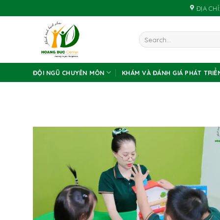
Skip
ĐỊA CHỈ:
to
content
ĐỘI NGŨ CHUYÊN MÔN
KHÁM VÀ ĐÁNH GIÁ PHÁT TRIỂ