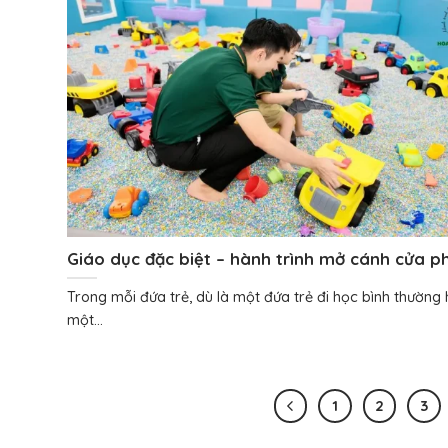
Giáo dục đặc biệt – hành trình mở cánh cửa p
triển cho trẻ đặc biệt
Trong mỗi đứa trẻ, dù là một đứa trẻ đi học bình thường
một...
1
2
3