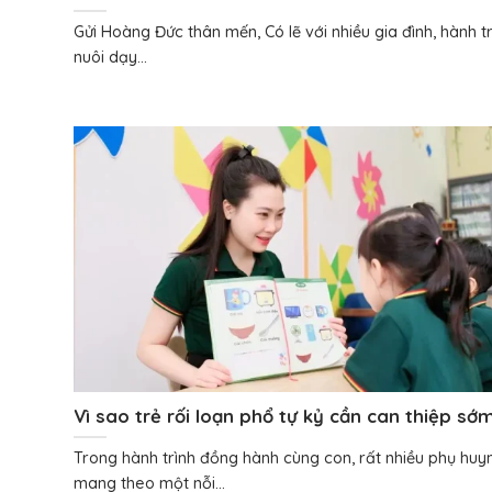
ngày!
Gửi Hoàng Đức thân mến, Có lẽ với nhiều gia đình, hành tr
nuôi dạy...
Vì sao trẻ rối loạn phổ tự kỷ cần can thiệp sớ
đúng cách? Góc nhìn chuyên môn dành cho p
Trong hành trình đồng hành cùng con, rất nhiều phụ huy
huynh
mang theo một nỗi...