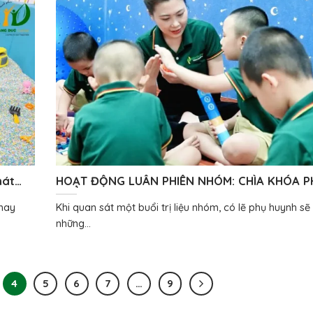
hát
HOẠT ĐỘNG LUÂN PHIÊN NHÓM: CHÌA KHÓA P
TRIỂN KỸ NĂNG XÃ HỘI CHO TRẺ ĐẶC BIỆT
 hay
Khi quan sát một buổi trị liệu nhóm, có lẽ phụ huynh sẽ
những...
4
5
6
7
…
9