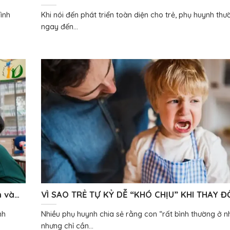
TRỌNG CHO SỰ TỰ LẬP
ình
Khi nói đến phát triển toàn diện cho trẻ, phụ huynh thư
ngay đến...
m và
VÌ SAO TRẺ TỰ KỶ DỄ “KHÓ CHỊU” KHI THAY Đ
hụ
QUEN? – GIẢI MÃ BÍ MẬT CỦA NÃO BỘ TRẺ
nh
Nhiều phụ huynh chia sẻ rằng con “rất bình thường ở n
nhưng chỉ cần...