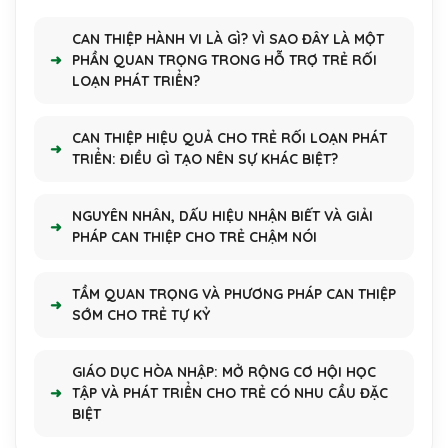
CAN THIỆP HÀNH VI LÀ GÌ? VÌ SAO ĐÂY LÀ MỘT
PHẦN QUAN TRỌNG TRONG HỖ TRỢ TRẺ RỐI
LOẠN PHÁT TRIỂN?
CAN THIỆP HIỆU QUẢ CHO TRẺ RỐI LOẠN PHÁT
TRIỂN: ĐIỀU GÌ TẠO NÊN SỰ KHÁC BIỆT?
NGUYÊN NHÂN, DẤU HIỆU NHẬN BIẾT VÀ GIẢI
PHÁP CAN THIỆP CHO TRẺ CHẬM NÓI
TẦM QUAN TRỌNG VÀ PHƯƠNG PHÁP CAN THIỆP
SỚM CHO TRẺ TỰ KỶ
GIÁO DỤC HÒA NHẬP: MỞ RỘNG CƠ HỘI HỌC
TẬP VÀ PHÁT TRIỂN CHO TRẺ CÓ NHU CẦU ĐẶC
BIỆT