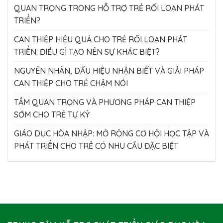
QUAN TRỌNG TRONG HỖ TRỢ TRẺ RỐI LOẠN PHÁT
TRIỂN?
CAN THIỆP HIỆU QUẢ CHO TRẺ RỐI LOẠN PHÁT
TRIỂN: ĐIỀU GÌ TẠO NÊN SỰ KHÁC BIỆT?
NGUYÊN NHÂN, DẤU HIỆU NHẬN BIẾT VÀ GIẢI PHÁP
CAN THIỆP CHO TRẺ CHẬM NÓI
TẦM QUAN TRỌNG VÀ PHƯƠNG PHÁP CAN THIỆP
SỚM CHO TRẺ TỰ KỶ
GIÁO DỤC HÒA NHẬP: MỞ RỘNG CƠ HỘI HỌC TẬP VÀ
PHÁT TRIỂN CHO TRẺ CÓ NHU CẦU ĐẶC BIỆT