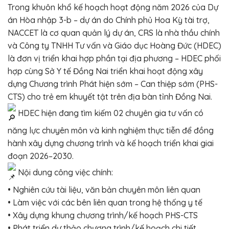
Trong khuôn khổ kế hoạch hoạt động năm 2026 của Dự
án Hòa nhập 3-b – dự án do Chính phủ Hoa Kỳ tài trợ,
NACCET là cơ quan quản lý dự án, CRS là nhà thầu chính
và Công ty TNHH Tư vấn và Giáo dục Hoàng Đức (HDEC)
là đơn vị triển khai hợp phần tại địa phương – HDEC phối
hợp cùng Sở Y tế Đồng Nai triển khai hoạt động xây
dựng Chương trình Phát hiện sớm – Can thiệp sớm (PHS-
CTS) cho trẻ em khuyết tật trên địa bàn tỉnh Đồng Nai.
HDEC hiện đang tìm kiếm 02 chuyên gia tư vấn có
năng lực chuyên môn và kinh nghiệm thực tiễn để đồng
hành xây dựng chương trình và kế hoạch triển khai giai
đoạn 2026–2030.
Nội dung công việc chính:
• Nghiên cứu tài liệu, văn bản chuyên môn liên quan
• Làm việc với các bên liên quan trong hệ thống y tế
• Xây dựng khung chương trình/kế hoạch PHS-CTS
• Phát triển dự thảo chương trình/kế hoạch chi tiết