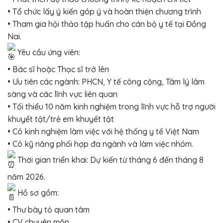
• Tổ chức lấy ý kiến góp ý và hoàn thiện chương trình
• Tham gia hội thảo tập huấn cho cán bộ y tế tại Đồng
Nai.
Yêu cầu ứng viên:
• Bác sĩ hoặc Thạc sĩ trở lên
• Ưu tiên các ngành: PHCN, Y tế công cộng, Tâm lý lâm
sàng và các lĩnh vực liên quan
• Tối thiểu 10 năm kinh nghiệm trong lĩnh vực hỗ trợ người
khuyết tật/trẻ em khuyết tật
• Có kinh nghiệm làm việc với hệ thống y tế Việt Nam
• Có kỹ năng phối hợp đa ngành và làm việc nhóm.
Thời gian triển khai: Dự kiến từ tháng 6 đến tháng 8
năm 2026.
Hồ sơ gồm:
• Thư bày tỏ quan tâm
• CV chuyên môn.