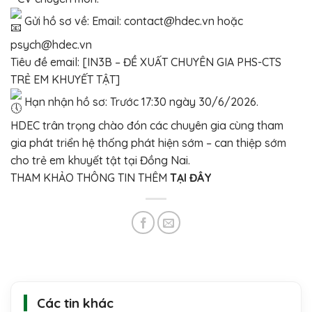
Gửi hồ sơ về: Email: contact@hdec.vn hoặc
psych@hdec.vn
Tiêu đề email: [IN3B – ĐỀ XUẤT CHUYÊN GIA PHS-CTS
TRẺ EM KHUYẾT TẬT]
Hạn nhận hồ sơ: Trước 17:30 ngày 30/6/2026.
HDEC trân trọng chào đón các chuyên gia cùng tham
gia phát triển hệ thống phát hiện sớm – can thiệp sớm
cho trẻ em khuyết tật tại Đồng Nai.
THAM KHẢO THÔNG TIN THÊM
TẠI ĐÂY
Các tin khác