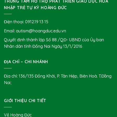
TRUNG TÂM HỖ TRỢ PHÁT TRIỂN GIÁO DỤC HÒA
NHẬP TRẺ TỰ KỶ HOÀNG ĐỨC
Điện thoại:
0912.19 13 15
Email: autism@hoangduc.edu.vn
Quyết định thành lập Số 88 /QĐ- UBND của Ủy ban
Nhân dân tỉnh Đồng Nai Ngày 13/1/2016
ĐỊA CHỈ – CHI NHÁNH
Địa chỉ: 136/135 Đồng Khởi, P. Tân Hiệp, Biên Hoà. T.Đồng
Nai;
GIỚI THIỆU CHI TIẾT
Về Hoàng Đức