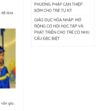
PHƯƠNG PHÁP CAN THIỆP
SỚM CHO TRẺ TỰ KỶ
để đưa...
GIÁO DỤC HÒA NHẬP: MỞ
RỘNG CƠ HỘI HỌC TẬP VÀ
PHÁT TRIỂN CHO TRẺ CÓ NHU
CẦU ĐẶC BIỆT
vấn gia...