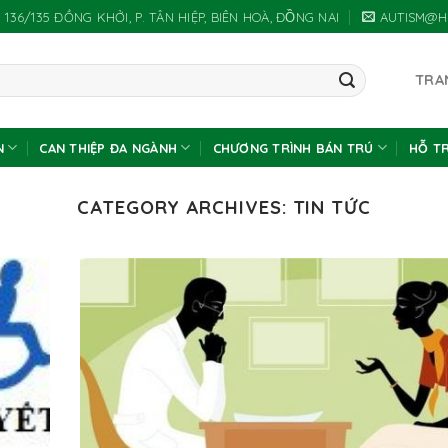
 136/135 ĐỒNG KHỞI, P. TÂN HIỆP, BIÊN HOÀ, ĐỒNG NAI
AUTISM@H
TRA
N
CAN THIỆP ĐA NGÀNH
CHƯƠNG TRÌNH BÁN TRÚ
HỖ T
CATEGORY ARCHIVES:
TIN TỨC