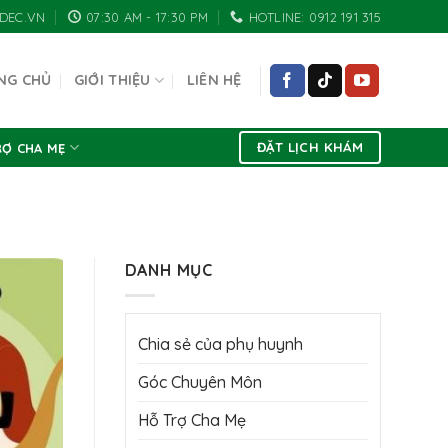
DEC.VN
07:30 AM - 17:30 PM
HOTLINE: 0912 191 315
NG CHỦ
GIỚI THIỆU
LIÊN HỆ
ĐẶT LỊCH KHÁM
RỢ CHA MẸ
DANH MỤC
Chia sẻ của phụ huynh
Góc Chuyên Môn
Hỗ Trợ Cha Mẹ