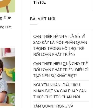
Tin tức
ng Đức
BÀI VIẾT MỚI
oàng Đức
CAN THIỆP HÀNH VI LÀ GÌ? VÌ
SAO ĐÂY LÀ MỘT PHẦN QUAN
TRỌNG TRONG HỖ TRỢ TRẺ
RỐI LOẠN PHÁT TRIỂN?
CAN THIỆP HIỆU QUẢ CHO TRẺ
RỐI LOẠN PHÁT TRIỂN: ĐIỀU GÌ
TẠO NÊN SỰ KHÁC BIỆT?
NGUYÊN NHÂN, DẤU HIỆU
NHẬN BIẾT VÀ GIẢI PHÁP CAN
THIỆP CHO TRẺ CHẬM NÓI
TẦM QUAN TRỌNG VÀ